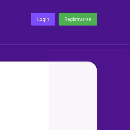
Login
Registrar-se