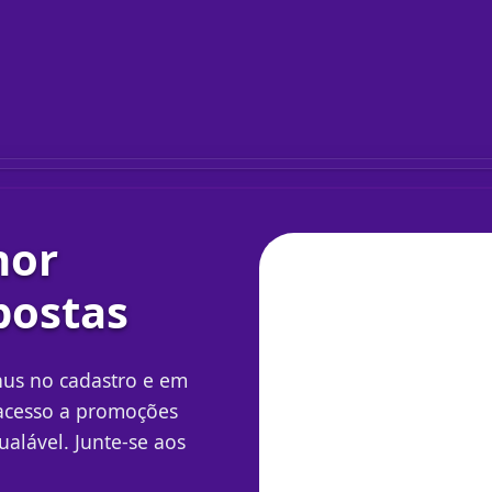
hor
postas
nus no cadastro e em
 acesso a promoções
ualável. Junte-se aos