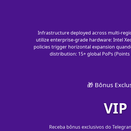
Infrastructure deployed across multi-reg
utilize enterprise-grade hardware: Intel 
policies trigger horizontal expansion quan
distribution: 15+ global PoPs (Poin
🎁 Bônus Exclu
VIP
Receba bônus exclusivos do Telegra