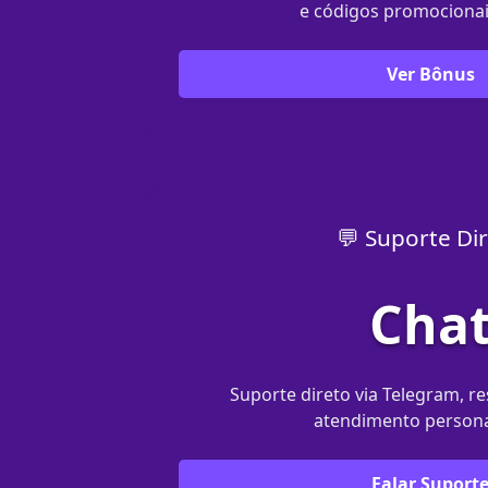
e códigos promocionai
Ver Bônus
💬 Suporte Di
Cha
Suporte direto via Telegram, r
atendimento persona
Falar Suport