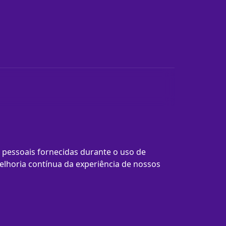
 pessoais fornecidas durante o uso de
elhoria contínua da experiência de nossos