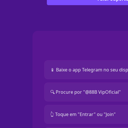
📱 Baixe o app Telegram no seu disp
🔍 Procure por "@88B VipOficial"
👆 Toque em "Entrar" ou "Join"