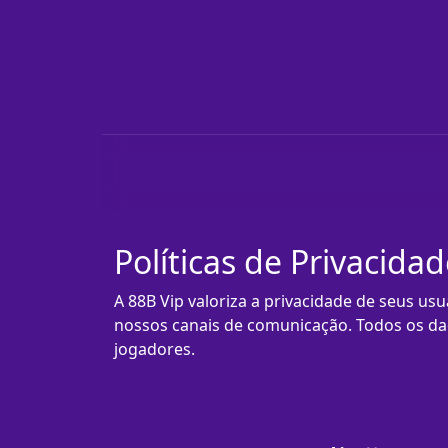
Políticas de Privacida
A 88B Vip valoriza a privacidade de seus u
nossos canais de comunicação. Todos os dad
jogadores.