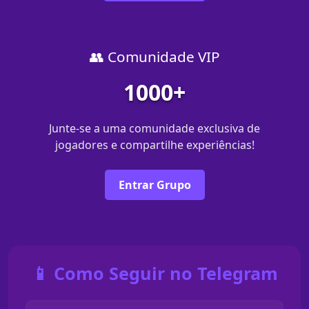
👥 Comunidade VIP
1000+
Junte-se a uma comunidade exclusiva de
jogadores e compartilhe experiências!
Entrar Grupo
📱 Como Seguir no Telegram