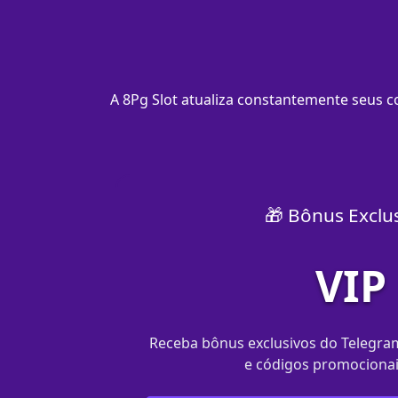
A 8Pg Slot atualiza constantemente seus c
🎁 Bônus Exclu
VIP
Receba bônus exclusivos do Telegra
e códigos promocionai