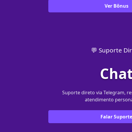
Ver Bônus
💬 Suporte Di
Cha
Suporte direto via Telegram, r
atendimento persona
Falar Suport