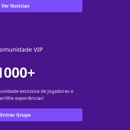
Ver Notícias
Comunidade VIP
1000+
unidade exclusiva de jogadores e
rtilhe experiências!
Entrar Grupo