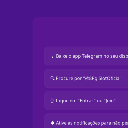
📱 Baixe o app Telegram no seu disp
🔍 Procure por "@8Pg SlotOficial"
👆 Toque em "Entrar" ou "Join"
🔔 Ative as notificações para não p