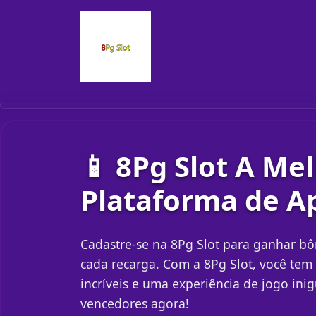
📱 8Pg Slot A Me
Plataforma de A
Cadastre-se na 8Pg Slot para ganhar b
cada recarga. Com a 8Pg Slot, você te
incríveis e uma experiência de jogo inig
vencedores agora!