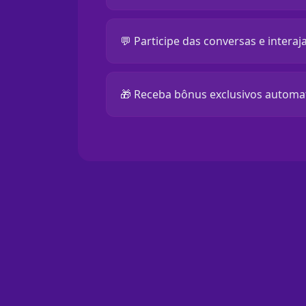
💬 Participe das conversas e interaj
🎁 Receba bônus exclusivos autom