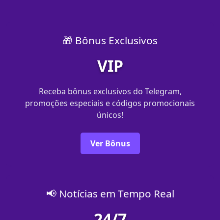
🎁 Bônus Exclusivos
VIP
Receba bônus exclusivos do Telegram,
promoções especiais e códigos promocionais
únicos!
Ver Bônus
📢 Notícias em Tempo Real
24/7