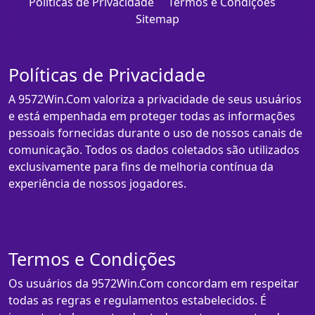
Políticas de Privacidade
Termos e Condições
Sitemap
Políticas de Privacidade
A 9572Win.Com valoriza a privacidade de seus usuários
e está empenhada em proteger todas as informações
pessoais fornecidas durante o uso de nossos canais de
comunicação. Todos os dados coletados são utilizados
exclusivamente para fins de melhoria contínua da
experiência de nossos jogadores.
Termos e Condições
Os usuários da 9572Win.Com concordam em respeitar
todas as regras e regulamentos estabelecidos. É