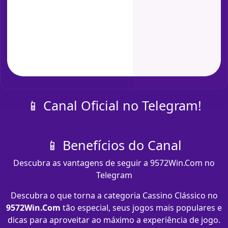
📱 Canal Oficial no Telegram!
📱 Benefícios do Canal
Descubra as vantagens de seguir a 9572Win.Com no
Telegram
Descubra o que torna a categoria Cassino Clássico no
9572Win.Com
tão especial, seus jogos mais populares e
dicas para aproveitar ao máximo a experiência de jogo.